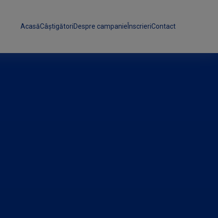
Acasă
Câștigători
Despre campanie
Înscrieri
Contact